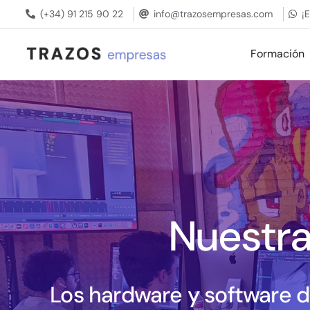
Saltar
(+34) 91 215 90 22
info@trazosempresas.com
¡
al
contenido
Formación
Nuestra
Los hardware y software d