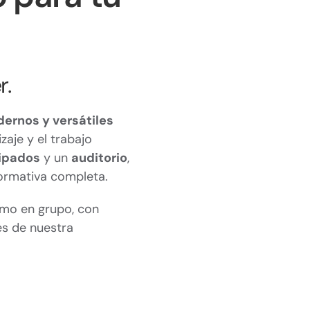
r.
ernos y versátiles
zaje y el trabajo
uipados
y un
auditorio
,
ormativa completa.
omo en grupo, con
es de nuestra