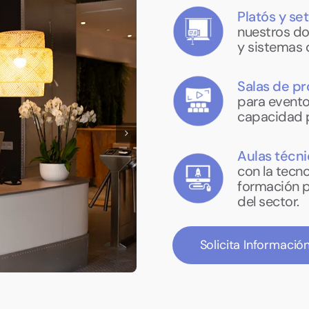
Platós y se
nuestros d
y sistemas 
Salas de pr
para evento
capacidad 
Aulas técn
con la tecn
formación p
del sector.
Solicita Informació